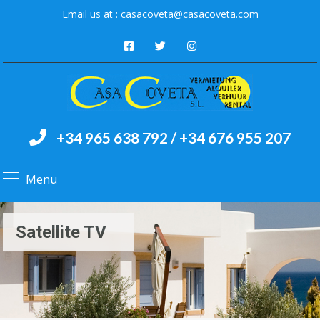
Email us at :
casacoveta@casacoveta.com
+34 965 638 792 / +34 676 955 207
Menu
Satellite TV