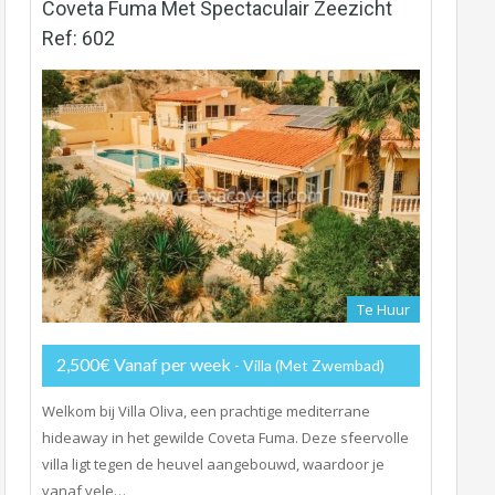
Coveta Fuma Met Spectaculair Zeezicht
Ref: 602
Te Huur
2,500€ Vanaf per week
- Villa (met Zwembad)
Welkom bij Villa Oliva, een prachtige mediterrane
hideaway in het gewilde Coveta Fuma. Deze sfeervolle
villa ligt tegen de heuvel aangebouwd, waardoor je
vanaf vele…