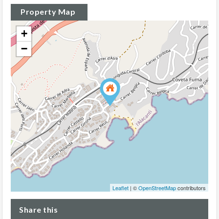
Property Map
+
−
Leaflet
| ©
OpenStreetMap
contributors
Share this