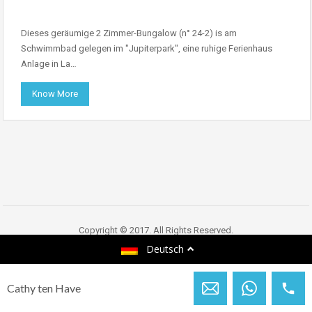
Dieses geräumige 2 Zimmer-Bungalow (n° 24-2) is am
Schwimmbad gelegen im "Jupiterpark", eine ruhige Ferienhaus
Anlage in La…
Know More
Copyright © 2017. All Rights Reserved.
Deutsch
Casa Coveta
Cathy ten Have