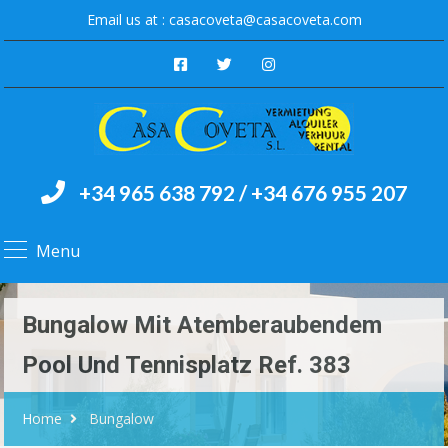
Email us at :
casacoveta@casacoveta.com
+34 965 638 792 / +34 676 955 207
Menu
Bungalow Mit Atemberaubendem
Pool Und Tennisplatz Ref. 383
Home
Bungalow