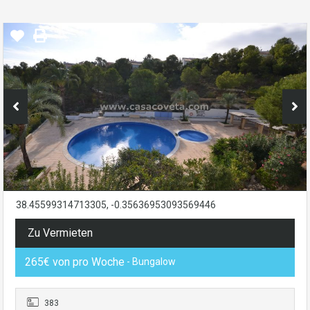
38.45599314713305, -0.35636953093569446
Zu Vermieten
265€ von pro Woche
- Bungalow
383