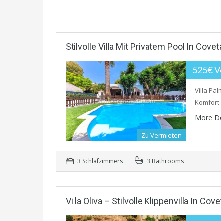
Stilvolle Villa Mit Privatem Pool In Cov
525€ V
Villa Pal
Komfort 
More De
Zu Vermieten
3 Schlafzimmers
3 Bathrooms
Villa Oliva – Stilvolle Klippenvilla In 