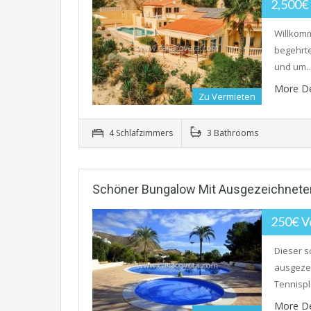
2,500€
Willkomm
begehrte
und um
More De
Zu Vermieten
4 Schlafzimmers
3 Bathrooms
Schöner Bungalow Mit Ausgezeichnetem
250€ V
Dieser s
ausgeze
Tennispl
More De