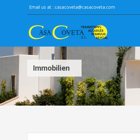
Email us at :
casacoveta@casacoveta.com
Immobilien