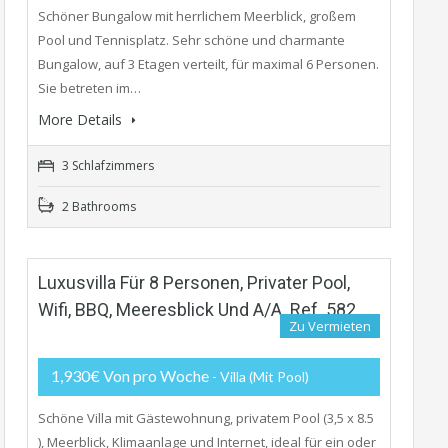
Schöner Bungalow mit herrlichem Meerblick, großem
Pool und Tennisplatz. Sehr schöne und charmante
Bungalow, auf 3 Etagen verteilt, für maximal 6 Personen.
Sie betreten im…
More Details
3 Schlafzimmers
2 Bathrooms
Luxusvilla Für 8 Personen, Privater Pool,
Wifi, BBQ, Meeresblick Und A/A. Ref. 582
Zu Vermieten
1,930€ Von pro Woche
- Villa (mit Pool)
Schöne Villa mit Gästewohnung, privatem Pool (3,5 x 8.5
), Meerblick, Klimaanlage und Internet, ideal für ein oder