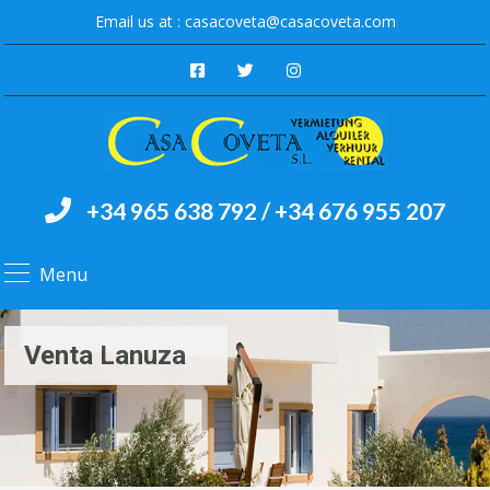
Email us at :
casacoveta@casacoveta.com
+34 965 638 792 / +34 676 955 207
Menu
Venta Lanuza